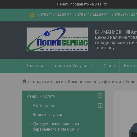
Начать продавать на Deal.by
+375 (29) 134-85-50
+375 (29) 344-85-50
+375 (15) 143-
ВНИМАНИЕ !!!!!!!!!!!! 
цены и наличие тов
складе просим уточ
телефону.
Главная
Товары и Услуги
О нас
Конта
Товары и услуги
Компрессионные фитинги
Коле
Товары и услуги
Автополив
Водяные пушки
Дождевальные машины
барабанного типа OCMIS