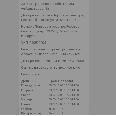
231513, Гродненская обл., г.Щучин,
ул.Авиаторов, 3а
Дата регистрации в Торговом реестре/
Реестре бытовых услуг: 04.11.2015
Номер в Торговом реестре/Реестре
бытовых услуг: 292648, Республика
Беларусь
УНП: 590829005
Регистрационный орган: Гродненский
областной исполнительный комитет
Дата регистрации компании: 16.01.2008
Ссылка на свидетельство/лицензию
Режим работы:
День
Время работы
Понедельник
08:00-17:00
13:00-14:00
Вторник
08:00-17:00
13:00-14:00
Среда
08:00-17:00
13:00-14:00
Четверг
08:00-17:00
13:00-14:00
Пятница
08:00-17:00
13:00-14:00
Суббота
Выходной
Воскресенье
Выходной