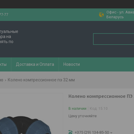
Офис - ул. Ави
77-77
Беларусь
Актуальные
ара на
нять по
кты
Доставка и Оплата
Новости
но
Колено компрессионное пэ 32 мм
Колено компрессионное ПЭ
В наличии
Код:
15.10
Цену уточняйте
+375 (29) 134-85-50