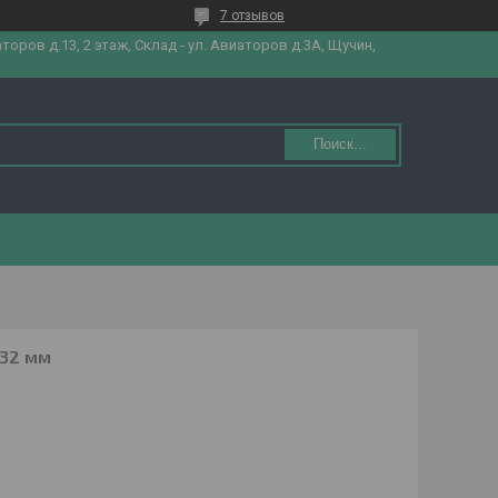
7 отзывов
аторов д.13, 2 этаж, Склад - ул. Авиаторов д.3А, Щучин,
Поиск...
 32 мм