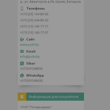
д - ул. Авиаторов д.3А, Щучин, Беларусь
+375 (29) 134-85-50
+375 (29) 344-85-50
+375 (15) 143-77-77
+375 (15) 143-77-07
www.poliv.by
info@poliv.by
+375291348550
+375291348550
Информация для покупателя
ЧТУП "Поливсервис"