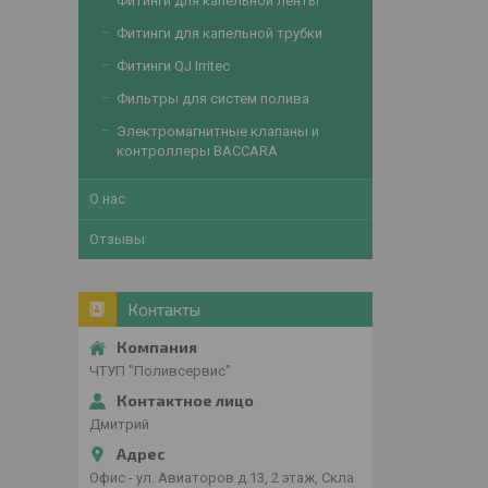
Фитинги для капельной ленты
Фитинги для капельной трубки
Фитинги QJ Irritec
Фильтры для систем полива
Электромагнитные клапаны и
контроллеры BACCARA
О нас
Отзывы
Контакты
ЧТУП "Поливсервис"
Дмитрий
Офис - ул. Авиаторов д.13, 2 этаж, Скла