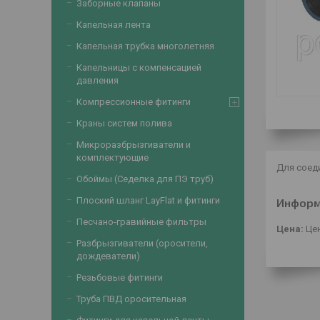
Заборные клапаны
Капельная лента
Капельная трубка многолетняя
Капельницы с компенсацией
давления
Компрессионные фитинги
Краны систем полива
Микроразбрызгиватели и
комплектующие
Для соеди
Обоймы (Седелка для ПЭ труб)
Плоский шланг LayFlat и фитинги
Информ
Песчано-гравийные фильтры
Цена:
Цен
Разбрызгиватели (оросители,
дождеватели)
Резьбовые фитинги
Труба ПВД оросительная