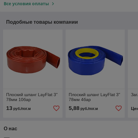
Все условия оплаты
Подобные товары компании
Плоский шланг LayFlat 3"
Плоский шланг LayFlat 3"
Заг
78мм 10бар
78мм 4бар
13
5,88
Це
руб./пог.м
руб./пог.м
О нас